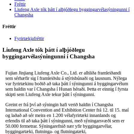
Fréttir
Liufeng Axle tók þátt í alþjóðlegu byggingarvélasýningunni í
Changsha
Fréttir
Fyrirtækjafréttir
Liufeng Axle tók þátt í alþjóðlegu
byggingarvélasýningunni í Changsha
Fujian Jinjiang Liufeng Axle Co., Ltd. er alhliða framleiðandi
sem sérhæfir sig í framleiðslu á stýrisbúnaði og lausnum. Nýlega
var fyrirtækinu boðið að taka þátt í sýningunni á byggingarvélum
sem haldin var í Changsha í Hunan héraði. Þetta er einnig í fyrsta
skipti sem Liufeng Axle tekur þátt í sýningunni.
Greint er frá því að sýningin hafi verið haldin í Changsha
International Convention and Exhibition Center frá 12. til 15. maí
og laðað að sér meira en 1.200 vélafyrirtæki innanlands og
erlendis til að taka þátt í sýningunni, með sýningarsvæði sem er
50.000 fermetrar. Sýningarefnið nær yfir byggingarvélar,
byggingartæki, flutninga- og flutningatæki,