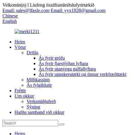
Velkomin(n) í Liufeng öxulframleiðslufyrirtækið
Email: sales@lfaxle.com
Email: yyx1828@gmail.com
Chinese
English
Heim
Vörur
Drifás
Ás fyrir gröfu
Ás fyrir fjarstýrðan lyftara
Ás fyrir utanvega gaffallyftara
Ás fyrir uppskerutæki og önnur verkfræðitæki
Millikassinn
Ás fylgihlutir
Fréttir
Um okkur
Verksmiðjuferð
Sýning
Hafðu samband við okkur
Heim