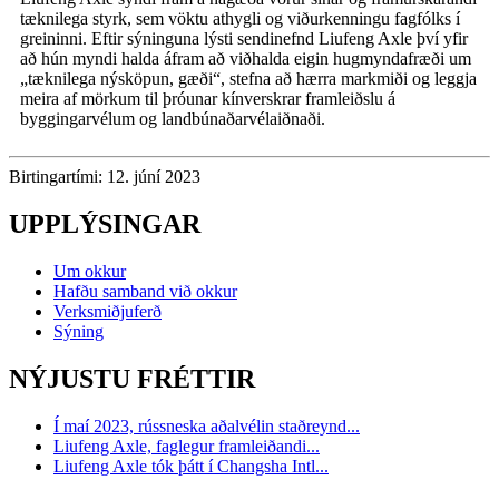
tæknilega styrk, sem vöktu athygli og viðurkenningu fagfólks í
greininni. Eftir sýninguna lýsti sendinefnd Liufeng Axle því yfir
að hún myndi halda áfram að viðhalda eigin hugmyndafræði um
„tæknilega nýsköpun, gæði“, stefna að hærra markmiði og leggja
meira af mörkum til þróunar kínverskrar framleiðslu á
byggingarvélum og landbúnaðarvélaiðnaði.
Birtingartími: 12. júní 2023
UPPLÝSINGAR
Um okkur
Hafðu samband við okkur
Verksmiðjuferð
Sýning
NÝJUSTU FRÉTTIR
Í maí 2023, rússneska aðalvélin staðreynd...
Liufeng Axle, faglegur framleiðandi...
Liufeng Axle tók þátt í Changsha Intl...