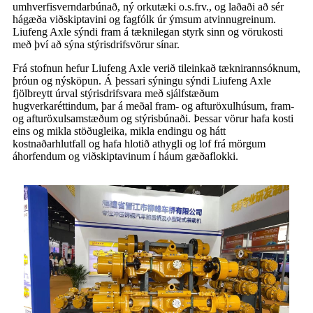
umhverfisverndarbúnað, ný orkutæki o.s.frv., og laðaði að sér
hágæða viðskiptavini og fagfólk úr ýmsum atvinnugreinum.
Liufeng Axle sýndi fram á tæknilegan styrk sinn og vörukosti
með því að sýna stýrisdrifsvörur sínar.
Frá stofnun hefur Liufeng Axle verið tileinkað tæknirannsóknum,
þróun og nýsköpun. Á þessari sýningu sýndi Liufeng Axle
fjölbreytt úrval stýrisdrifsvara með sjálfstæðum
hugverkaréttindum, þar á meðal fram- og afturöxulhúsum, fram-
og afturöxulsamstæðum og stýrisbúnaði. Þessar vörur hafa kosti
eins og mikla stöðugleika, mikla endingu og hátt
kostnaðarhlutfall og hafa hlotið athygli og lof frá mörgum
áhorfendum og viðskiptavinum í háum gæðaflokki.