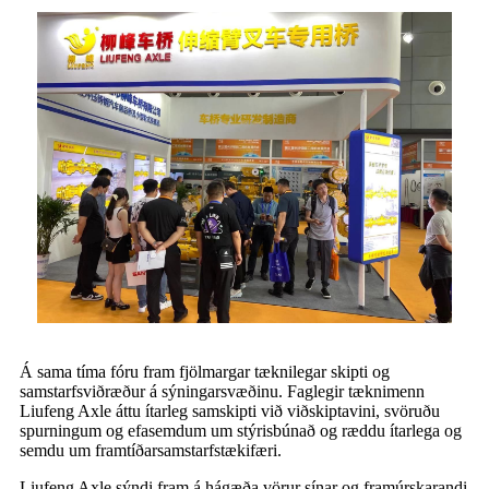
Á sama tíma fóru fram fjölmargar tæknilegar skipti og
samstarfsviðræður á sýningarsvæðinu. Faglegir tæknimenn
Liufeng Axle áttu ítarleg samskipti við viðskiptavini, svöruðu
spurningum og efasemdum um stýrisbúnað og ræddu ítarlega og
semdu um framtíðarsamstarfstækifæri.
Liufeng Axle sýndi fram á hágæða vörur sínar og framúrskarandi