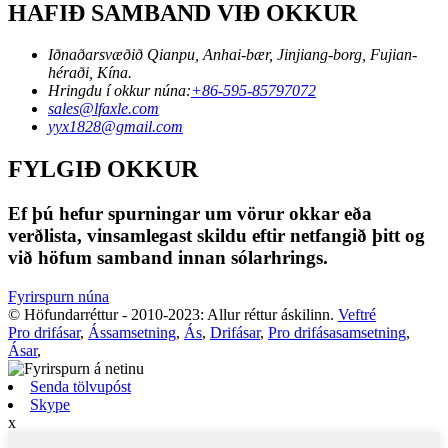
HAFIÐ SAMBAND VIÐ OKKUR
Iðnaðarsvæðið Qianpu, Anhai-bær, Jinjiang-borg, Fujian-
héraði, Kína.
Hringdu í okkur núna:
+86-595-85797072
sales@lfaxle.com
yyx1828@gmail.com
FYLGIÐ OKKUR
Ef þú hefur spurningar um vörur okkar eða
verðlista, vinsamlegast skildu eftir netfangið þitt og
við höfum samband innan sólarhrings.
Fyrirspurn núna
© Höfundarréttur - 2010-2023: Allur réttur áskilinn.
Veftré
Pro drifásar
,
Ássamsetning
,
Ás
,
Drifásar
,
Pro drifásasamsetning
,
Ásar
,
Senda tölvupóst
Skype
x