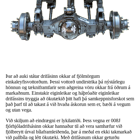
Þar að auki státar drifásinn okkar af fjölmörgum
einkaleyfisvottorðum. Þessi vottorð undirstrika þá nýstárlegu
hönnun og tækniframfarir sem aðgreina vöru okkar frá öðrum á
markaðnum. Einstakir eiginleikar og háþróaðir eiginleikar
drifássins tryggja að ökutækið þitt hafi þá samkeppnisforskot sem
það þarf til að takast á við hvaða áskorun sem er, bæði á vegum
og utan vega.
Við skiljum að eindrægni er lykilatriði. Þess vegna er 008J
fjórhjóladrifsásinn okkar hannaður til að vera samhæfur við
fjölbreytt úrval bílaframleiðenda, þar á meðal en ekki takmarkað
við pallbíla og létt ökutæki. Með drifásnum okkar geturðu