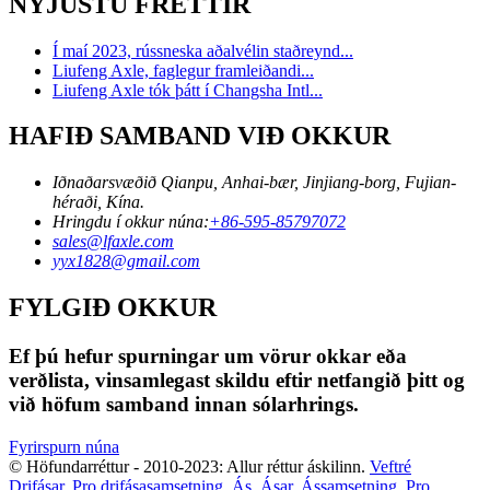
NÝJUSTU FRÉTTIR
Í maí 2023, rússneska aðalvélin staðreynd...
Liufeng Axle, faglegur framleiðandi...
Liufeng Axle tók þátt í Changsha Intl...
HAFIÐ SAMBAND VIÐ OKKUR
Iðnaðarsvæðið Qianpu, Anhai-bær, Jinjiang-borg, Fujian-
héraði, Kína.
Hringdu í okkur núna:
+86-595-85797072
sales@lfaxle.com
yyx1828@gmail.com
FYLGIÐ OKKUR
Ef þú hefur spurningar um vörur okkar eða
verðlista, vinsamlegast skildu eftir netfangið þitt og
við höfum samband innan sólarhrings.
Fyrirspurn núna
© Höfundarréttur - 2010-2023: Allur réttur áskilinn.
Veftré
Drifásar
,
Pro drifásasamsetning
,
Ás
,
Ásar
,
Ássamsetning
,
Pro