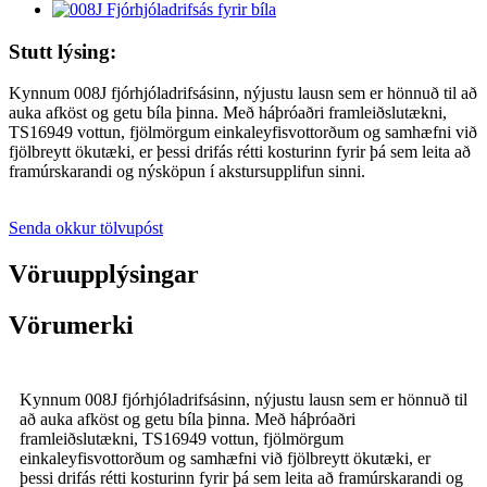
Stutt lýsing:
Kynnum 008J fjórhjóladrifsásinn, nýjustu lausn sem er hönnuð til að
auka afköst og getu bíla þinna. Með háþróaðri framleiðslutækni,
TS16949 vottun, fjölmörgum einkaleyfisvottorðum og samhæfni við
fjölbreytt ökutæki, er þessi drifás rétti kosturinn fyrir þá sem leita að
framúrskarandi og nýsköpun í akstursupplifun sinni.
Senda okkur tölvupóst
Vöruupplýsingar
Vörumerki
Kynnum 008J fjórhjóladrifsásinn, nýjustu lausn sem er hönnuð til
að auka afköst og getu bíla þinna. Með háþróaðri
framleiðslutækni, TS16949 vottun, fjölmörgum
einkaleyfisvottorðum og samhæfni við fjölbreytt ökutæki, er
þessi drifás rétti kosturinn fyrir þá sem leita að framúrskarandi og