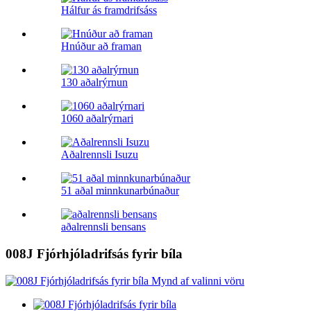
Hálfur ás framdrifsáss
Hnúður að framan
130 aðalrýrnun
1060 aðalrýrnari
Aðalrennsli Isuzu
51 aðal minnkunarbúnaður
aðalrennsli bensans
008J Fjórhjóladrifsás fyrir bíla