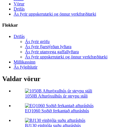
Vörur
Drifás
Ás fyrir uppskerutæki og önnur verkfræðitæki
Flokkar
Drifás
Ás fyrir gröfu
Ás fyrir fjarstýrðan lyftara
Ás fyrir utanvega gaffallyftara
Ás fyrir uppskerutæki og önnur verkfræðitæki
Millikassinn
Ás fylgihlutir
Valdar vörur
1050B Afturöxulhús úr steypu stáli
EQ1060 Soðið ferkantað afturáshús
BJ130 einhjóla suðu afturáshús