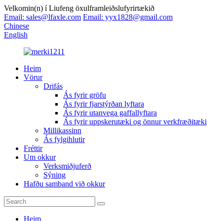
Velkomin(n) í Liufeng öxulframleiðslufyrirtækið
Email: sales@lfaxle.com
Email: yyx1828@gmail.com
Chinese
English
Heim
Vörur
Drifás
Ás fyrir gröfu
Ás fyrir fjarstýrðan lyftara
Ás fyrir utanvega gaffallyftara
Ás fyrir uppskerutæki og önnur verkfræðitæki
Millikassinn
Ás fylgihlutir
Fréttir
Um okkur
Verksmiðjuferð
Sýning
Hafðu samband við okkur
Heim