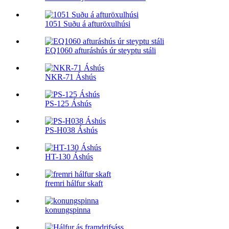
1051 Suðu á afturöxulhúsi
EQ1060 afturáshús úr steyptu stáli
NKR-71 Áshús
PS-125 Áshús
PS-H038 Áshús
HT-130 Áshús
fremri hálfur skaft
konungspinna