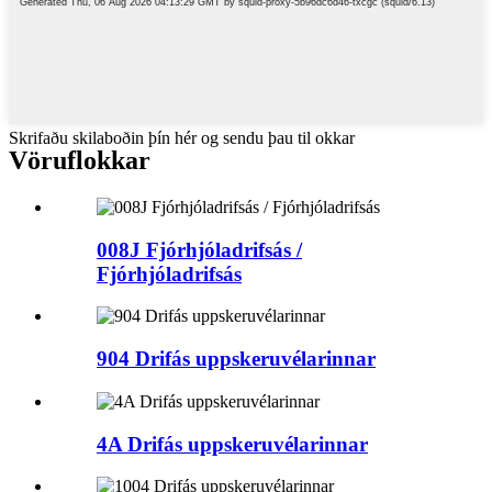
Skrifaðu skilaboðin þín hér og sendu þau til okkar
Vöruflokkar
008J Fjórhjóladrifsás /
Fjórhjóladrifsás
904 Drifás uppskeruvélarinnar
4A Drifás uppskeruvélarinnar