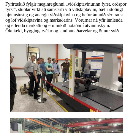
Fyrirtækið fylgir meginreglunni „viðskiptavinurinn fyrst, orðspor
fyrst“, stuðlar virkt að samstarfi við viðskiptavini, bætir stöðugt
þjónustustig og ánægju viðskiptavina og hefur áunnið sér traust
og lof viðskiptavina og markaðarins. Vörurnar ná yfir innlenda
og erlenda markaði og eru mikið notaðar í atvinnuskyni.
Ökutæki, byggingarvélar og landbúnaðarvélar og önnur svið.