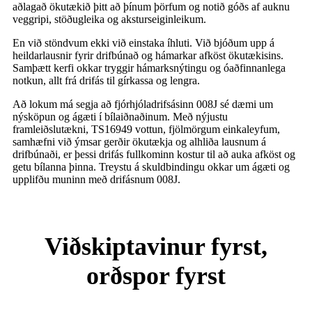
aðlagað ökutækið þitt að þínum þörfum og notið góðs af auknu
veggripi, stöðugleika og aksturseiginleikum.
En við stöndvum ekki við einstaka íhluti. Við bjóðum upp á
heildarlausnir fyrir drifbúnað og hámarkar afköst ökutækisins.
Samþætt kerfi okkar tryggir hámarksnýtingu og óaðfinnanlega
notkun, allt frá drifás til gírkassa og lengra.
Að lokum má segja að fjórhjóladrifsásinn 008J sé dæmi um
nýsköpun og ágæti í bílaiðnaðinum. Með nýjustu
framleiðslutækni, TS16949 vottun, fjölmörgum einkaleyfum,
samhæfni við ýmsar gerðir ökutækja og alhliða lausnum á
drifbúnaði, er þessi drifás fullkominn kostur til að auka afköst og
getu bílanna þinna. Treystu á skuldbindingu okkar um ágæti og
upplifðu muninn með drifásnum 008J.
Viðskiptavinur fyrst,
orðspor fyrst