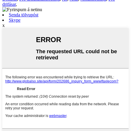
drifásar
,
Senda tölvupóst
Skype
x