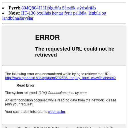
Fyrri:
804Q804H Hjólgröfu Sérstök stýrisdrifás
Næst:
HT-130 öxulhús hentar fyrir pallbíla, léttbíla og
landbúnaðarvélar